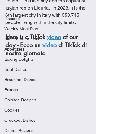
Italian.  This is a city and the capital of 
Italian region Liguria.  In 2023, it is the 
Italy
6th largest city in Italy with 558,745 
Recipes
people living within the city limits. 
Weekly Meal Plan
Here is a TikTok 
video
 of our 
Kitchen Must-Haves
day - Ecco un 
video
 di TikTok di 
Appetizers
nostra giornata
Baking Delights
Beef Dishes
Breakfast Dishes
Brunch
Chicken Recipes
Cookies
Crockpot Dishes
Dinner Recipes