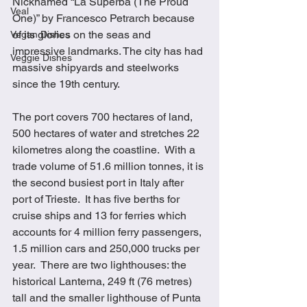
Nicknamed “La Superba (The Proud 
Veal
One)” by Francesco Petrarch because 
of its glories on the seas and 
Vegan Dishes
impressive landmarks. The city has had 
Veggie Dishes
massive shipyards and steelworks 
since the 19th century. 
The port covers 700 hectares of land, 
500 hectares of water and stretches 22 
kilometres along the coastline.  With a 
trade volume of 51.6 million tonnes, it is 
the second busiest port in Italy after 
port of Trieste.  It has five berths for 
cruise ships and 13 for ferries which 
accounts for 4 million ferry passengers, 
1.5 million cars and 250,000 trucks per 
year.  There are two lighthouses: the 
historical Lanterna, 249 ft (76 metres) 
tall and the smaller lighthouse of Punta 