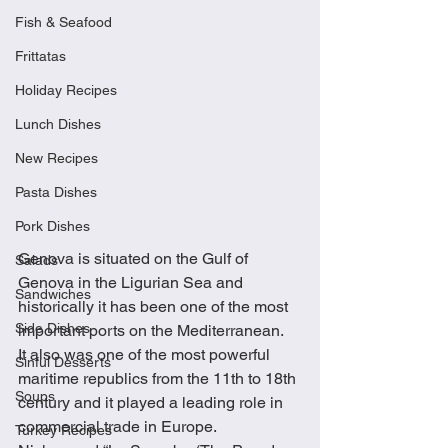
Fish & Seafood
Frittatas
Holiday Recipes
Lunch Dishes
New Recipes
Pasta Dishes
Pork Dishes
Genova is situated on the Gulf of 
Salads
Genova in the Ligurian Sea and 
Sandwiches
historically it has been one of the most 
Side Dishes
important ports on the Mediterranean.  
It also was one of the most powerful 
Sinful Desserts
maritime republics from the 11th to 18th 
Soups
century and it played a leading role in 
commercial trade in Europe.  
Turkey Recipes