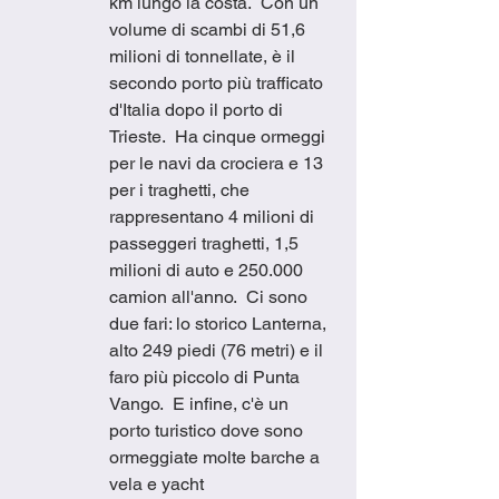
km lungo la costa.  Con un 
volume di scambi di 51,6 
milioni di tonnellate, è il 
secondo porto più trafficato 
d'Italia dopo il porto di 
Trieste.  Ha cinque ormeggi 
per le navi da crociera e 13 
per i traghetti, che 
rappresentano 4 milioni di 
passeggeri traghetti, 1,5 
milioni di auto e 250.000 
camion all'anno.  Ci sono 
due fari: lo storico Lanterna, 
alto 249 piedi (76 metri) e il 
faro più piccolo di Punta 
Vango.  E infine, c'è un 
porto turistico dove sono 
ormeggiate molte barche a 
vela e yacht