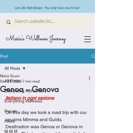
Live Life Well Always - You only have one to live!
Maria's Wellness Journey
Post
All Posts
Maria Scuor
All Posts
Dec 28, 2023
7 min read
Genoa – Genova
Everything Alzheimers
Italiano in ogni sezione
Everything Wellness
Forum
On this day we took a road trip with our 
cousins Mimma and Guido.  
Hikes
Destination was Genoa or Genova in 
M.M.M