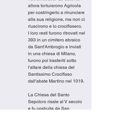
allora torturarono Agricola 
per costringerlo a rinunciare 
alla sua religione, ma non ci 
riuscirono e lo crocifissero.   
I loro resti furono ritrovati nel 
393 in un cimitero ebraico 
da Sant'Ambrogio e inviati 
in una chiesa di Milano, 
furono poi trasferiti sotto 
l'altare della chiesa del 
Santissimo Crocifisso 
dall'abate Martino nel 1019.
La Chiesa del Santo 
Sepolcro risale al V secolo 
e fu costruita da San 
Petronio.  Questo fu 
ricostruito nell'XI secolo in 