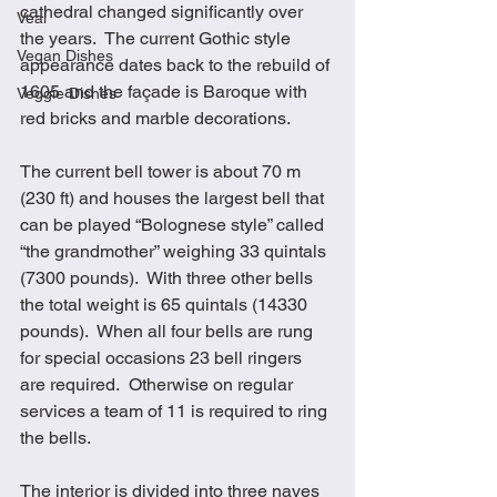
cathedral changed significantly over 
Veal
the years.  The current Gothic style 
Vegan Dishes
appearance dates back to the rebuild of 
1605 and the façade is Baroque with 
Veggie Dishes
red bricks and marble decorations. 
The current bell tower is about 70 m 
(230 ft) and houses the largest bell that 
can be played “Bolognese style” called 
“the grandmother” weighing 33 quintals 
(7300 pounds).  With three other bells 
the total weight is 65 quintals (14330 
pounds).  When all four bells are rung 
for special occasions 23 bell ringers 
are required.  Otherwise on regular 
services a team of 11 is required to ring 
the bells.
The interior is divided into three naves 