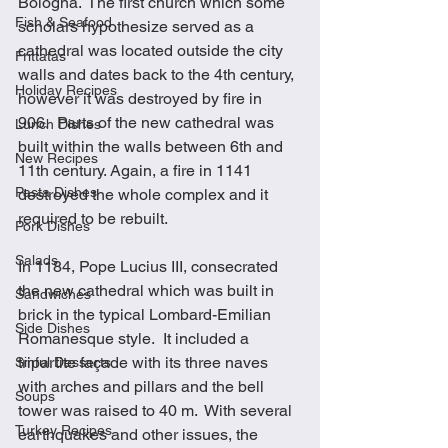
Bologna.  The first church which some 
Fish & Seafood
scholars hypothesize served as a 
cathedral was located outside the city 
Frittatas
walls and dates back to the 4th century, 
Holiday Recipes
however it was destroyed by fire in 
906.  Parts of the new cathedral was 
Lunch Dishes
built within the walls between 6th and 
New Recipes
11th century. Again, a fire in 1141 
Pasta Dishes
destroyed the whole complex and it 
required to be rebuilt.
Pork Dishes
Salads
In 1184, Pope Lucius III, consecrated 
the new cathedral which was built in 
Sandwiches
brick in the typical Lombard-Emilian 
Side Dishes
Romanesque style.  It included a 
tripartite façade with its three naves 
Sinful Desserts
with arches and pillars and the bell 
Soups
tower was raised to 40 m.  With several 
Turkey Recipes
earthquakes and other issues, the 