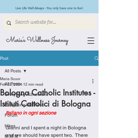
Live Life Well Always - You only have one to live!
Maria's Wellness Journey
Post
All Posts
Maria Scuor
All Posts
Feb 22, 2024
12 min read
Bologna Catholic Institutes -
Everything Alzheimers
Istituti Cattolici di Bologna
Everything Wellness
Italiano in ogni sezione
Forum
Hikes
Gianni and I spent a night in Bologna 
and we should have spent two.  There 
M.M.M