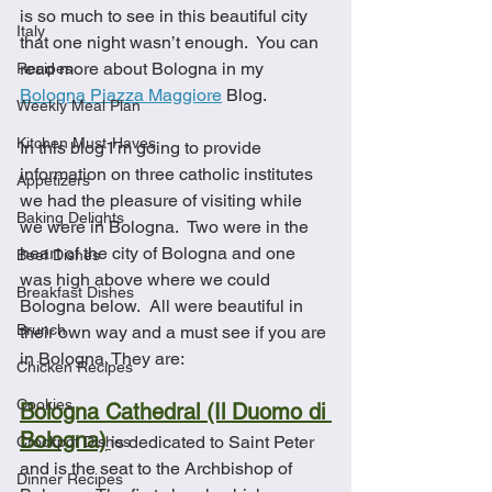
is so much to see in this beautiful city 
Italy
that one night wasn’t enough.  You can 
read more about Bologna in my 
Recipes
Bologna Piazza Maggiore
 Blog.
Weekly Meal Plan
Kitchen Must-Haves
In this blog I’m going to provide 
information on three catholic institutes 
Appetizers
we had the pleasure of visiting while 
Baking Delights
we were in Bologna.  Two were in the 
heart of the city of Bologna and one 
Beef Dishes
was high above where we could 
Breakfast Dishes
Bologna below.  All were beautiful in 
Brunch
their own way and a must see if you are 
in Bologna. They are:
Chicken Recipes
Cookies
Bologna Cathedral (Il Duomo di 
Bologna)
is dedicated to Saint Peter 
Crockpot Dishes
and is the seat to the Archbishop of 
Dinner Recipes