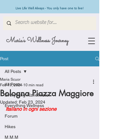
Live Life Well Always - You only have one to live!
Maria's Wellness Journey
Post
All Posts
Maria Scuor
All Posts
Feb 19, 2024
10 min read
Bologna Piazza Maggiore
Everything Alzheimers
Updated:
Feb 23, 2024
Everything Wellness
Italiano in ogni sezione
Forum
Hikes
M.M.M