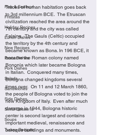
Traces of human habitation goes back 
Fish & Seafood
to 3rd millennium BCE.  The Etruscan 
Frittatas
civilization reached the area around the 
Holiday Recipes
7th century and the city was called 
Felsina.  The Gauls (Celtic) occupied 
Lunch Dishes
the territory by the 4th century and 
New Recipes
became known as Bona. In 196 BCE, it 
became the Roman colony named 
Pasta Dishes
Bononia which later became Bologna 
Pork Dishes
in Italian.  Conquered many times, 
Salads
Bologna changed kingdoms several 
times over.  On 11 and 12 March 1860, 
Sandwiches
the people of Bologna voted to join the 
Side Dishes
new Kingdom of Italy.  Even after much 
damage in 1944, Bologna historic 
Sinful Desserts
center is second largest and contains 
Soups
important medieval, renaissance and 
baroque buildings and monuments.  
Turkey Recipes