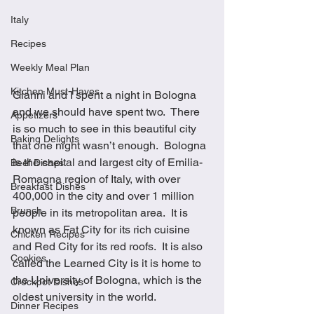
Italy
Recipes
Weekly Meal Plan
Kitchen Must-Haves
Gianni and I spent a night in Bologna 
and we should have spent two.  There 
Appetizers
is so much to see in this beautiful city 
Baking Delights
that one night wasn’t enough.  Bologna 
is the capital and largest city of Emilia-
Beef Dishes
Romagna region of Italy, with over 
Breakfast Dishes
400,000 in the city and over 1 million 
Brunch
people in its metropolitan area.  It is 
known as Fat City for its rich cuisine 
Chicken Recipes
and Red City for its red roofs.  It is also 
Cookies
called the Learned City is it is home to 
the University of Bologna, which is the 
Crockpot Dishes
oldest university in the world.
Dinner Recipes