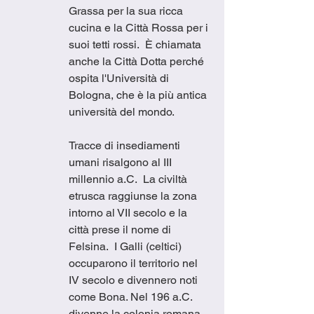
Grassa per la sua ricca 
cucina e la Città Rossa per i 
suoi tetti rossi.  È chiamata 
anche la Città Dotta perché 
ospita l'Università di 
Bologna, che è la più antica 
università del mondo.
Tracce di insediamenti 
umani risalgono al III 
millennio a.C.  La civiltà 
etrusca raggiunse la zona 
intorno al VII secolo e la 
città prese il nome di 
Felsina.  I Galli (celtici) 
occuparono il territorio nel 
IV secolo e divennero noti 
come Bona. Nel 196 a.C. 
divenne la colonia romana 