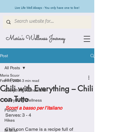
Live Life Well Always - You only have one to live!
Maria's Wellness Journey
Post
All Posts
Maria Scuor
All Posts
Feb 16, 2024
3 min read
Chili with Everything – Chili
Everything Alzheimers
con Tutto
Everything Wellness
Scorri a basso per l’italiano
Forum
Serves: 3 - 4
Hikes
Chili con Carne is a recipe full of 
M.M.M