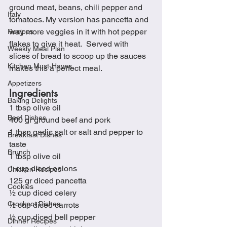
ground meat, beans, chili pepper and 
Italy
tomatoes. My version has pancetta and 
way more veggies in it with hot pepper 
Recipes
flakes to give it heat.  Served with 
Weekly Meal Plan
slices of bread to scoop up the sauces 
Kitchen Must-Haves
makes this a perfect meal.
Appetizers
Ingredients
Baking Delights
1 tbsp olive oil
Beef Dishes
400 gr ground beef and pork
1 tbsp garlic salt or salt and pepper to 
Breakfast Dishes
taste
Brunch
1 tbsp olive oil
1 cup diced onions
Chicken Recipes
125 gr diced pancetta
Cookies
½ cup diced celery
Crockpot Dishes
½ cup diced carrots
½ cup diced bell pepper
Dinner Recipes