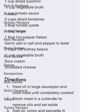
1 cup diced zucchini
Fish & Seafood
¼ cup vegetable broth
1 cup tomato sauce
Frittatas
2 cups diced tomatoes
Holiday Recipes
3 tbsp tomato paste
1 tbsp sugar
Lunch Dishes
1 tbsp hot pepper flakes
New Recipes
Garlic salt or salt and pepper to taste
Pasta Dishes
2 cups red kidney beans
½ cup vegetable broth
Pork Dishes
Sour cream
Salads
Shredded cheese
Sandwiches
Directions
Side Dishes
Heat oil in large saucepan and 
Sinful Desserts
cook meat until completely cooked
Strain meat in a cullender to 
Soups
remove oils and set aside
Turkey Recipes
Add oil, onion and pancetta in 