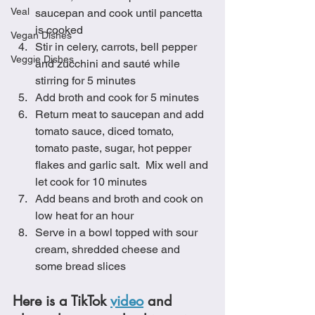
Veal
saucepan and cook until pancetta 
is cooked
Vegan Dishes
Stir in celery, carrots, bell pepper 
Veggie Dishes
and zucchini and sauté while 
stirring for 5 minutes
Add broth and cook for 5 minutes
Return meat to saucepan and add 
tomato sauce, diced tomato, 
tomato paste, sugar, hot pepper 
flakes and garlic salt.  Mix well and 
let cook for 10 minutes
Add beans and broth and cook on 
low heat for an hour
Serve in a bowl topped with sour 
cream, shredded cheese and 
some bread slices
Here is a TikTok 
video
 and 