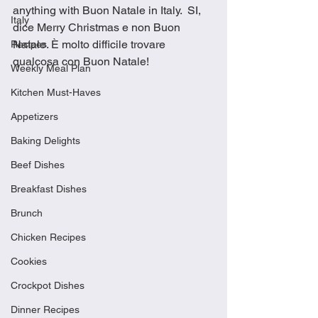
anything with Buon Natale in Italy.  SI, 
Italy
dice Merry Christmas e non Buon 
Natale. È molto difficile trovare 
Recipes
qualcosa con Buon Natale!
Weekly Meal Plan
Kitchen Must-Haves
Appetizers
Baking Delights
Beef Dishes
Breakfast Dishes
Brunch
Chicken Recipes
Cookies
Crockpot Dishes
Dinner Recipes