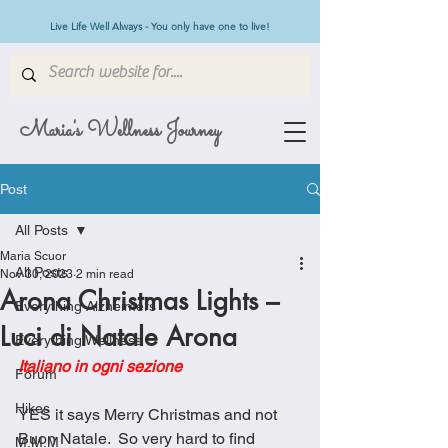
Live Life Well Always - You only have one to live!
Maria's Wellness Journey
Post
All Posts
Maria Scuor
All Posts
Nov 30, 2023
2 min read
Arona Christmas Lights –
Everything Alzheimers
Luci di Natale Arona
Everything Wellness
Italiano in ogni sezione
Forum
Hikes
YES it says Merry Christmas and not 
Buon Natale.  So very hard to find 
M.M.M