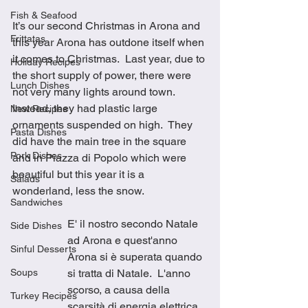
Fish & Seafood
It’s our second Christmas in Arona and 
Frittatas
this year Arona has outdone itself when 
it comes to Christmas.  Last year, due to 
Holiday Recipes
the short supply of power, there were 
Lunch Dishes
not very many lights around town. 
Instead, they had plastic large 
New Recipes
ornaments suspended on high.  They 
Pasta Dishes
did have the main tree in the square 
Pork Dishes
and in Piazza di Popolo which were 
beautiful but this year it is a 
Salads
wonderland, less the snow.
Sandwiches
E' il nostro secondo Natale 
Side Dishes
ad Arona e quest'anno 
Sinful Desserts
Arona si è superata quando 
Soups
si tratta di Natale.  L'anno 
scorso, a causa della 
Turkey Recipes
scarsità di energia elettrica, 