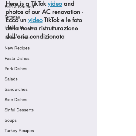
Here is a TikTok 
video
 and 
Fish & Seafood
photos of our AC renovation - 
Frittatas
Ecco un 
video
 TikTok e le foto 
della nostra ristrutturazione 
Holiday Recipes
dell'aria condizionata
Lunch Dishes
New Recipes
Pasta Dishes
Pork Dishes
Salads
Sandwiches
Side Dishes
Sinful Desserts
Soups
Turkey Recipes