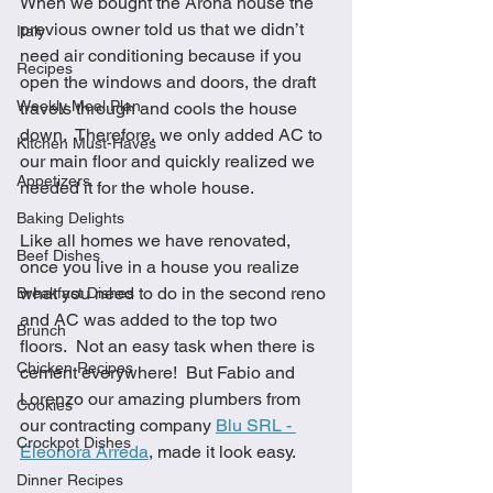
When we bought the Arona house the 
previous owner told us that we didn’t 
Italy
need air conditioning because if you 
Recipes
open the windows and doors, the draft 
Weekly Meal Plan
travels through and cools the house 
down.  Therefore, we only added AC to 
Kitchen Must-Haves
our main floor and quickly realized we 
Appetizers
needed it for the whole house. 
Baking Delights
Like all homes we have renovated, 
Beef Dishes
once you live in a house you realize 
what you need to do in the second reno 
Breakfast Dishes
and AC was added to the top two 
Brunch
floors.  Not an easy task when there is 
Chicken Recipes
cement everywhere!  But Fabio and 
Lorenzo our amazing plumbers from 
Cookies
our contracting company 
Blu SRL - 
Crockpot Dishes
Eleonora Arreda
, made it look easy. 
Dinner Recipes