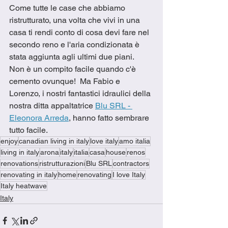
Come tutte le case che abbiamo 
ristrutturato, una volta che vivi in una 
casa ti rendi conto di cosa devi fare nel 
secondo reno e l'aria condizionata è 
stata aggiunta agli ultimi due piani.  
Non è un compito facile quando c'è 
cemento ovunque!  Ma Fabio e 
Lorenzo, i nostri fantastici idraulici della 
nostra ditta appaltatrice 
Blu SRL - 
Eleonora Arreda
, hanno fatto sembrare 
tutto facile. 
enjoy
canadian living in italy
love italy
amo italia
living in italy
arona
italy
italia
casa
house
renos
renovations
ristrutturazioni
Blu SRL
contractors
renovating in italy
home
renovating
I love Italy
Italy heatwave
Italy