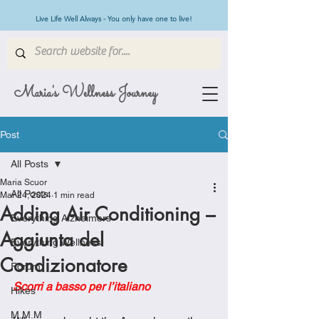
Live Life Well Always - You only have one to live!
Maria's Wellness Journey
Post
All Posts
Maria Scuor
All Posts
Mar 24, 2024
1 min read
Adding Air Conditioning –
Everything Alzheimers
Aggiunta del
Everything Wellness
Condizionatore
Forum
Scorri a basso per l’italiano
Hikes
M.M.M