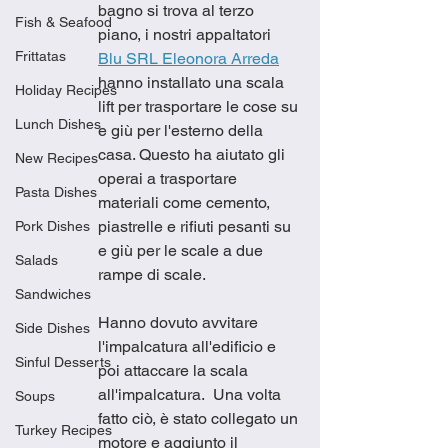
bagno si trova al terzo 
Fish & Seafood
piano, i nostri appaltatori 
Frittatas
Blu SRL Eleonora Arreda
hanno installato una scala 
Holiday Recipes
lift per trasportare le cose su 
Lunch Dishes
e giù per l'esterno della 
casa. Questo ha aiutato gli 
New Recipes
operai a trasportare 
Pasta Dishes
materiali come cemento, 
piastrelle e rifiuti pesanti su 
Pork Dishes
e giù per le scale a due 
Salads
rampe di scale.
Sandwiches
Hanno dovuto avvitare 
Side Dishes
l'impalcatura all'edificio e 
Sinful Desserts
poi attaccare la scala 
all'impalcatura.  Una volta 
Soups
fatto ciò, è stato collegato un 
Turkey Recipes
motore e aggiunto il 