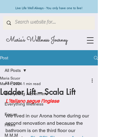
Live Life Well Always - You only have one to live!
Maria's Wellness Journey
Post
All Posts
Maria Scuor
All Posts
Mar 14, 2024
1 min read
Ladder Lift – Scala Lift
Everything Alzheimers
L'italiano segue l'inglese
Everything Wellness
Forum
We lived in our Arona home during our 
second renovation and because the 
Hikes
bathroom is on the third floor our 
M.M.M