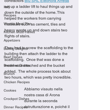
contractors 
Blu SRL Eleonora Arreda
set up a ladder lift to haul things up and 
Italy
down the outside of the home. This 
Recipes
helped the workers from carrying 
Weekly Meal Plan
materials such as cement, tiles and 
heavy waste up and down stairs two 
Kitchen Must-Haves
flights of stairs.
Appetizers
They had to screw the scaffolding to the 
Baking Delights
building then attach the ladder to the 
Beef Dishes
scaffolding.  Once that was done a 
motor was attached and the bucket 
Breakfast Dishes
added.  The whole process took about 
Brunch
two hours, which was pretty incredible. 
Chicken Recipes
Abbiamo vissuto nella 
Cookies
nostra casa di Arona 
Crockpot Dishes
durante la seconda 
ristrutturazione e, poiché il 
Dinner Recipes