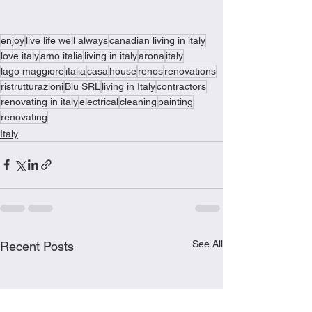
enjoy
live life well always
canadian living in italy
love italy
amo italia
living in italy
arona
italy
lago maggiore
italia
casa
house
renos
renovations
ristrutturazioni
Blu SRL
living in Italy
contractors
renovating in italy
electrical
cleaning
painting
renovating
Italy
See All
Recent Posts