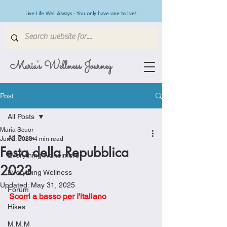
Live Life Well Always - You only have one to live!
Maria's Wellness Journey
Post
All Posts
Maria Scuor
All Posts
Jun 2, 2023
4 min read
Festa della Repubblica
Everything Alzheimers
2023
Everything Wellness
Updated:
May 31, 2025
Forum
Scorri a basso per I'italiano
Hikes
M.M.M