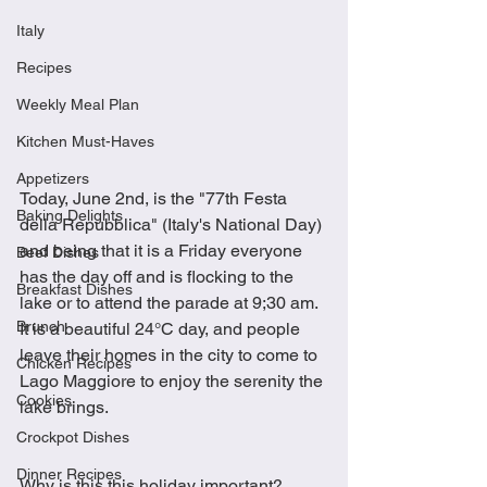
Italy
Recipes
Weekly Meal Plan
Kitchen Must-Haves
Appetizers
Today, June 2nd, is the "77th Festa 
Baking Delights
della Repubblica" (Italy's National Day) 
and being that it is a Friday everyone 
Beef Dishes
has the day off and is flocking to the 
Breakfast Dishes
lake or to attend the parade at 9;30 am.  
Brunch
It is a beautiful 24°C day, and people 
leave their homes in the city to come to 
Chicken Recipes
Lago Maggiore to enjoy the serenity the 
Cookies
lake brings.  
Crockpot Dishes
Dinner Recipes
Why is this this holiday important? 