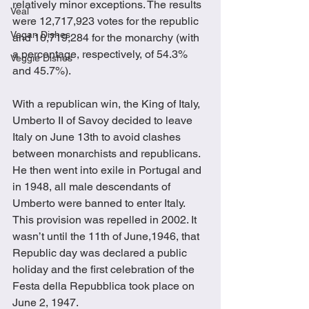
relatively minor exceptions. The results 
Veal
were 12,717,923 votes for the republic 
Vegan Dishes
and 10,719,284 for the monarchy (with 
a percentage, respectively, of 54.3% 
Veggie Dishes
and 45.7%).
With a republican win, the King of Italy, 
Umberto II of Savoy decided to leave 
Italy on June 13th to avoid clashes 
between monarchists and republicans. 
He then went into exile in Portugal and 
in 1948, all male descendants of 
Umberto were banned to enter Italy. 
This provision was repelled in 2002. It 
wasn’t until the 11th of June,1946, that 
Republic day was declared a public 
holiday and the first celebration of the 
Festa della Repubblica took place on 
June 2, 1947.