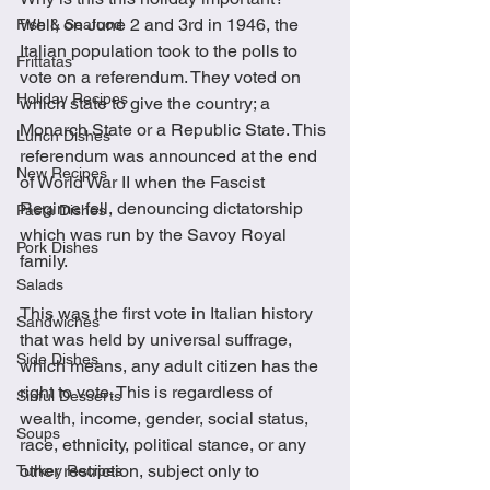
Well, on June 2 and 3rd in 1946, the 
Fish & Seafood
Italian population took to the polls to 
Frittatas
vote on a referendum. They voted on 
Holiday Recipes
which state to give the country; a 
Monarch State or a Republic State. This 
Lunch Dishes
referendum was announced at the end 
New Recipes
of World War II when the Fascist 
Regime fell, denouncing dictatorship 
Pasta Dishes
which was run by the Savoy Royal 
Pork Dishes
family. 
Salads
This was the first vote in Italian history 
Sandwiches
that was held by universal suffrage, 
Side Dishes
which means, any adult citizen has the 
right to vote. This is regardless of 
Sinful Desserts
wealth, income, gender, social status, 
Soups
race, ethnicity, political stance, or any 
other restriction, subject only to 
Turkey Recipes