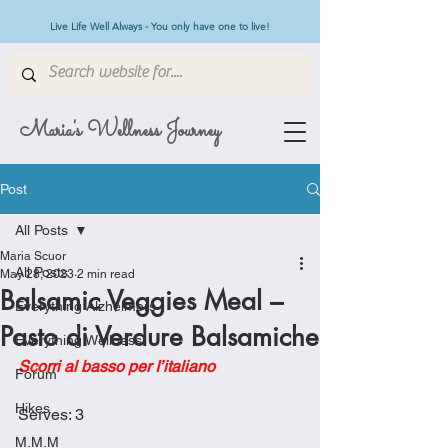
Live Life Well Always - You only have one to live!
Maria's Wellness Journey
Post
All Posts
Maria Scuor
All Posts
May 28, 2023
2 min read
Balsamic Veggies Meal –
Everything Alzheimers
Pasto di Verdure Balsamiche
Everything Wellness
Scorri al basso per I’italiano
Forum
Hikes
Serves: 3
M.M.M