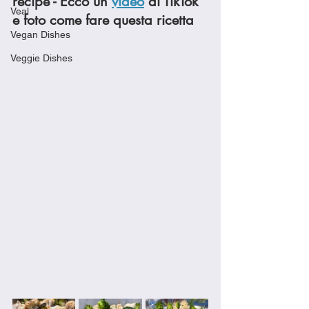
recipe - Ecco un 
video
 di TikTok 
Veal
e foto come fare questa ricetta
Vegan Dishes
Veggie Dishes