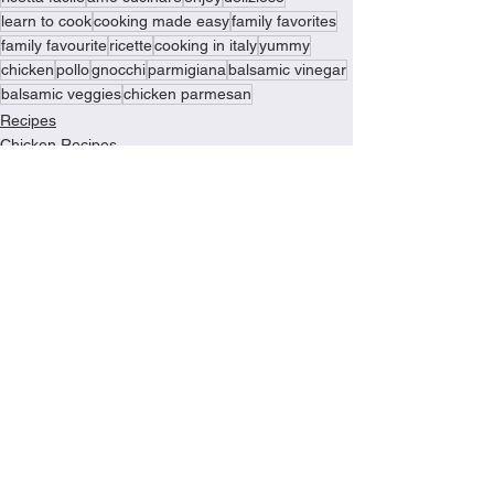
learn to cook
cooking made easy
family favorites
family favourite
ricette
cooking in italy
yummy
chicken
pollo
gnocchi
parmigiana
balsamic vinegar
balsamic veggies
chicken parmesan
Recipes
Chicken Recipes
Dinner Recipes
See All
Recent Posts