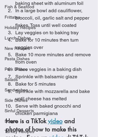
baking sheet with aluminum foil
Fish & Seafood
In a large bowl add cauliflower, 
Frittatas
broccoli, oil, garlic salt and pepper 
flakes. Toss until well coated
Holiday Recipes
Lay veggies on to baking tray
Lunch Dishes
Bake for 10 minutes then turn 
veggies over
New Recipes
Bake 10 more minutes and remove 
Pasta Dishes
from oven
Place veggies in a baking dish
Pork Dishes
Sprinkle with balsamic glaze
Salads
Bake for 5 minutes 
Sandwiches
Sprinkle with mozzarella and bake 
until cheese has melted
Side Dishes
Serve with baked gnocchi and 
Sinful Desserts
chicken parmigiana
Here is a TikTok 
video
 and 
Soups
photos of how to make this 
Turkey Recipes