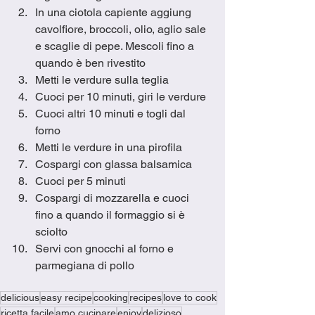
In una ciotola capiente aggiung 
cavolfiore, broccoli, olio, aglio sale 
e scaglie di pepe. Mescoli fino a 
quando è ben rivestito
Metti le verdure sulla teglia
Cuoci per 10 minuti, giri le verdure
Cuoci altri 10 minuti e togli dal 
forno
Metti le verdure in una pirofila
Cospargi con glassa balsamica
Cuoci per 5 minuti 
Cospargi di mozzarella e cuoci 
fino a quando il formaggio si è 
sciolto
Servi con gnocchi al forno e 
parmegiana di pollo
delicious
easy recipe
cooking
recipes
love to cook
ricetta facile
amo cucinare
enjoy
delizioso