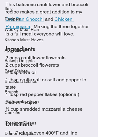
This balsamic cauliflower and broccoli 
Italy
recipe makes a great addition to my 
One Pan Gnocchi
 and 
Chicken 
Recipes
Parmigiana
.  Making the three together 
Weekly Meal Plan
is a full meal everyone will love.
Kitchen Must-Haves
Ingredients 
Appetizers
2 cups cauliflower flowerets
Baking Delights
2 cups broccoli flowerets
Beef Dishes
2 tbsp olive oil
1 tbsp garlic salt or salt and pepper to 
Breakfast Dishes
taste
Brunch
1 tbsp red pepper flakes (optional)
Balsamic glaze
Chicken Recipes
½ cup shredded mozzarella cheese
Cookies
Directions
Crockpot Dishes
Preheat oven 400°F and line 
Dinner Recipes