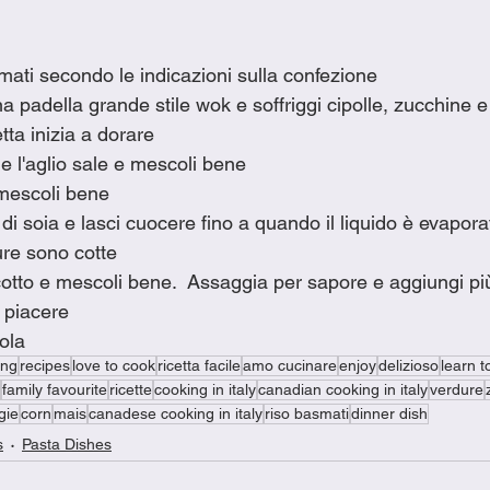
smati secondo le indicazioni sulla confezione
una padella grande stile wok e soffriggi cipolle, zucchine e
ta inizia a dorare
 e l'aglio sale e mescoli bene
 mescoli bene
 di soia e lasci cuocere fino a quando il liquido è evapora
ure sono cotte
 cotto e mescoli bene.  Assaggia per sapore e aggiungi più 
a piacere
tola
ing
recipes
love to cook
ricetta facile
amo cucinare
enjoy
delizioso
learn t
family favourite
ricette
cooking in italy
canadian cooking in italy
verdure
gie
corn
mais
canadese cooking in italy
riso basmati
dinner dish
s
Pasta Dishes