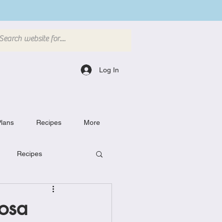
Log In
lans
Recipes
More
Recipes
Breakfast Dishes
Cosa