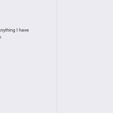
food
Frittatas
Sandwiches
nything I have 
.