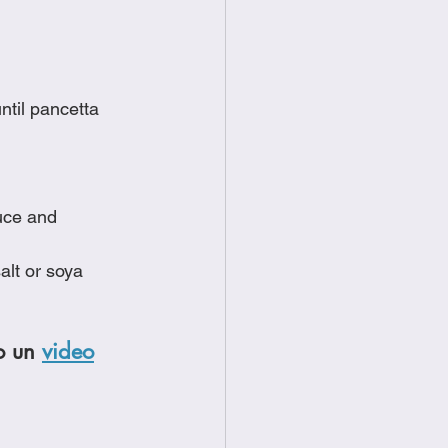
ntil pancetta 
auce and 
alt or soya 
o un 
video