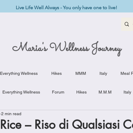
Live Life Well Always - You only have one to live!
Maria's Wellness Journey
Everything Wellness
Hikes
MMM
Italy
Meal P
Everything Wellness
Forum
Hikes
M.M.M
Italy
2 min read
st-Haves
Appetizers
Baking Delights
Beef Dishes
Rice – Riso di Qualsiasi 