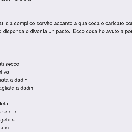
ti sia semplice servito accanto a qualcosa o caricato con
 o dispensa e diventa un pasto.  Ecco cosa ho avuto a po
ati secco
oliva
liata a dadini
gliata a dadini
tola
epe q.b.
egetale
soia