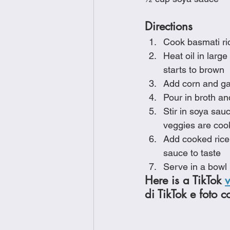
Directions
Cook basmati ri
Heat oil in larg
starts to brown
Add corn and gar
Pour in broth and
Stir in soya sau
veggies are coo
Add cooked rice 
sauce to taste
Serve in a bowl
Here is a TikTok 
di TikTok e foto c