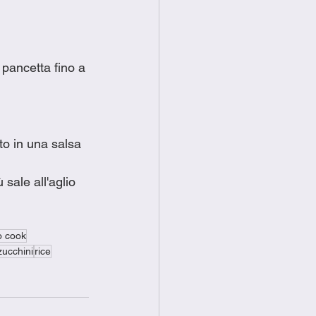
 pancetta fino a 
to in una salsa 
sale all'aglio 
o cook
zucchini
rice