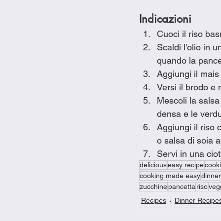
Indicazioni
Cuoci il riso ba
Scaldi l'olio in 
quando la pancet
Aggiungi il mais
Versi il brodo e
Mescoli la salsa
densa e le verd
Aggiungi il riso
o salsa di soia 
Servi in una cio
delicious
easy recipe
cook
cooking made easy
dinner
zucchine
pancetta
riso
veg
Recipes
Dinner Recipe