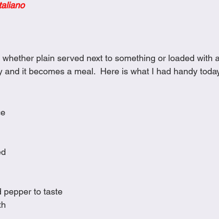
taliano
Cookies
Crockpot Dishes
Dinner Recipes
Fish & Sea
s
New Recipes
Pasta Dishes
Pork Dishes
Salads
 whether plain served next to something or loaded with a
ry and it becomes a meal.  Here is what I had handy today
Soups
ce
ed
d pepper to taste
th