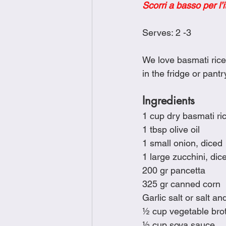
Scorri a basso per l’i
Brunch
Chicken Recipes
Serves: 2 -3 
Holiday Recipes
Lunch Dishe
We love basmati rice
in the fridge or pant
Side Dishes
Sinful Desserts
Ingredients
1 cup dry basmati ri
1 tbsp olive oil
1 small onion, diced
1 large zucchini, dic
200 gr pancetta
325 gr canned corn
Garlic salt or salt an
½ cup vegetable bro
½ cup soya sauce