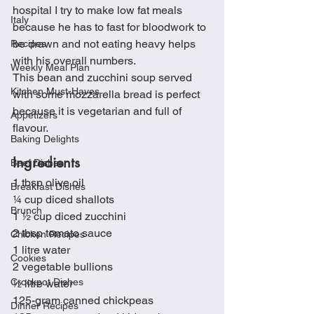
hospital I try to make low fat meals 
Italy
because he has to fast for bloodwork to 
be drawn and not eating heavy helps 
Recipes
with his overall numbers. 
Weekly Meal Plan
This bean and zucchini soup served 
Kitchen Must-Haves
with some mozzarella bread is perfect 
because it is vegetarian and full of 
Appetizers
flavour.
Baking Delights
Ingredients
Beef Dishes
1 tbsp olive oil
Breakfast Dishes
¼ cup diced shallots
Brunch
1 ½ cup diced zucchini
2 tbsp tomato sauce
Chicken Recipes
1 litre water
Cookies
2 vegetable bullions
Crockpot Dishes
½ litre water
125-gram canned chickpeas
Dinner Recipes