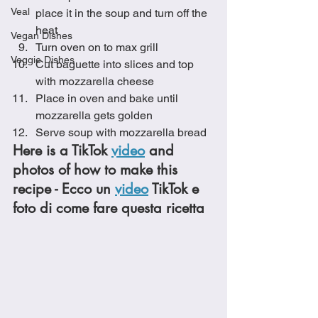
Veal
place it in the soup and turn off the 
heat
Vegan Dishes
Turn oven on to max grill
Veggie Dishes
Cut baguette into slices and top 
with mozzarella cheese
Place in oven and bake until 
mozzarella gets golden
Serve soup with mozzarella bread 
Here is a TikTok 
video
 and 
photos of how to make this 
recipe - Ecco un 
video
 TikTok e 
foto di come fare questa ricetta