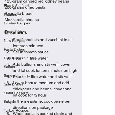
125-gram canned red kidney beans
Fish & Seafood
200-grams dried pasta
Baguette bread
Frittatas
Mozzarella cheese
Holiday Recipes
Directions
Lunch Dishes
Sauté shallots and zucchini in oil 
New Recipes
for three minutes
Pasta Dishes
Stir in tomato sauce
Pour in 1 litre water
Pork Dishes
Add bullions and stir well, cover 
Salads
and let cook for ten minutes on high
Sandwiches
Pour in ½ litre water and stir well
Lower heat to medium and add 
Side Dishes
chickpeas and beans, cover and 
Sinful Desserts
let cook for ½ hour
In the meantime, cook paste per 
Soups
directions on package
Turkey Recipes
When pasta is cooked strain and 