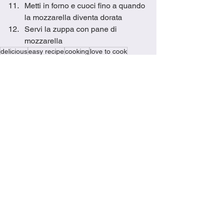
Metti in forno e cuoci fino a quando 
la mozzarella diventa dorata
Servi la zuppa con pane di 
mozzarella
delicious
easy recipe
cooking
love to cook
ricetta facile
amo cucinare
delizioso
learn to cook
cooking made easy
dinner
family favorites
cooking is fun
easy recipes
cooking in Italy
easy meals
cucina italiana
zucchini
soup
mozzarella
zuppa
beans
healthy choice
chickpeas
eating healthy
fagioli
ceci
Recipes
Dinner Recipes
Lunch Dishes