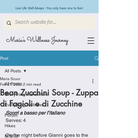
Live Life Well Always - You only have one to live!
Maria's Wellness Journey
Post
All Posts
Maria Scuor
All Posts
Feb 21, 2023
2 min read
Bean Zucchini Soup - Zuppa
Everything Alzheimers
di Fagioli e di Zucchine
Everything Wellness
Scorri a basso per I’italiano
Forum
Serves: 4
Hikes
On the night before Gianni goes to the 
M.M.M