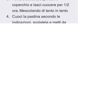
coperchio e lasci cuocere per 1/2 
ora. Mescolando di tanto in tanto
Cuoci la pastina secondo le 
indicazioni, scolatela e metti da 
parte
Quando il liquido della zuppa si è 
ridotto di 1/2, assaggi di sale e 
aggiungi un po' se necessario
Aggiungi la pastina alla zuppa e 
mescoli bene
Servi in una ciotola con un po' di 
mozzarella appiccicosa
delicious
easy recipe
cooking
love to cook
ricetta facile
amo cucinare
delizioso
canadian cooking in italy
cooking is fun
cooking in Italy
veggies
verdure
vegetarian
soup
zuppa
peas
piselli
vegetaranio
Recipes
Dinner Recipes