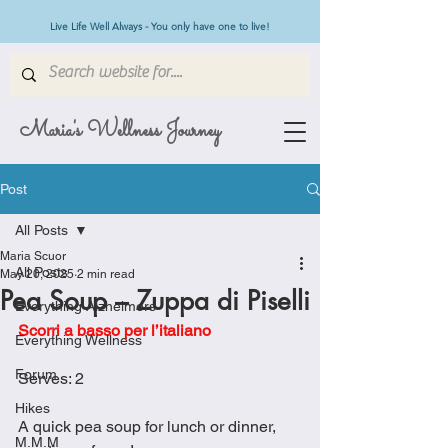
Live Life Well Always - You only have one to live!
Maria's Wellness Journey
Post
All Posts
Maria Scuor
All Posts
May 20, 2025
2 min read
Pea Soup – Zuppa di Piselli
Everything Alzheimers
Scorri a basso per l’italiano
Everything Wellness
Forum
Serves: 2
Hikes
A quick pea soup for lunch or dinner, 
M.M.M