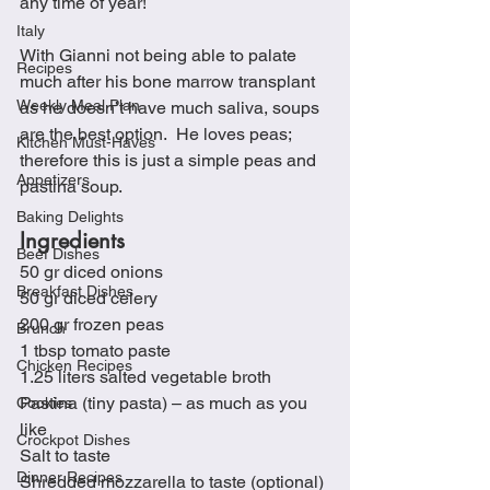
any time of year! 
Italy
With Gianni not being able to palate 
Recipes
much after his bone marrow transplant 
Weekly Meal Plan
as he doesn’t have much saliva, soups 
are the best option.  He loves peas; 
Kitchen Must-Haves
therefore this is just a simple peas and 
Appetizers
pastina soup.
Baking Delights
Ingredients
Beef Dishes
50 gr diced onions
Breakfast Dishes
50 gr diced celery
200 gr frozen peas
Brunch
1 tbsp tomato paste
Chicken Recipes
1.25 liters salted vegetable broth
Pastina (tiny pasta) – as much as you 
Cookies
like
Crockpot Dishes
Salt to taste
Dinner Recipes
Shredded mozzarella to taste (optional)