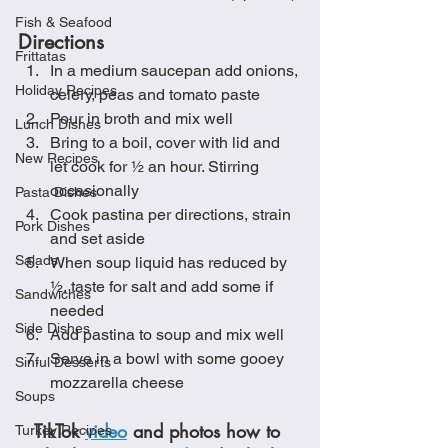
Fish & Seafood
Directions
Frittatas
In a medium saucepan add onions, 
Holiday Recipes
celery, peas and tomato paste
Pour in broth and mix well
Lunch Dishes
Bring to a boil, cover with lid and 
New Recipes
let cook for ½ an hour. Stirring 
occasionally
Pasta Dishes
Cook pastina per directions, strain 
Pork Dishes
and set aside
Salads
When soup liquid has reduced by 
½, taste for salt and add some if 
Sandwiches
needed
Side Dishes
Add pastina to soup and mix well
Serve in a bowl with some gooey 
Sinful Desserts
mozzarella cheese
Soups
TikTok 
video
 and photos how to 
Turkey Recipes