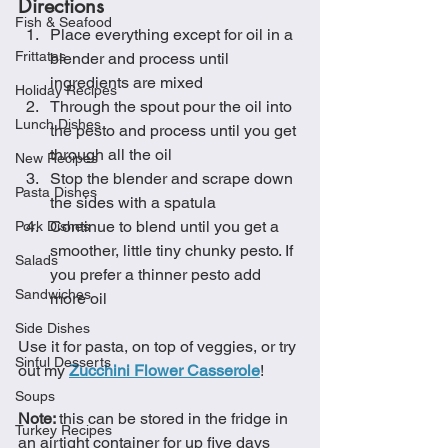
Directions
Fish & Seafood
Place everything except for oil in a 
Frittatas
blender and process until 
ingredients are mixed
Holiday Recipes
Through the spout pour the oil into 
Lunch Dishes
the pesto and process until you get 
through all the oil
New Recipes
Stop the blender and scrape down 
Pasta Dishes
the sides with a spatula
Continue to blend until you get a 
Pork Dishes
smoother, little tiny chunky pesto. If 
Salads
you prefer a thinner pesto add 
Sandwiches
more oil
Side Dishes
Use it for pasta, on top of veggies, or try 
Sinful Desserts
out my 
Zucchini Flower Casserole
!
Soups
Note: 
this can be stored in the fridge in 
Turkey Recipes
an airtight container for up five days 