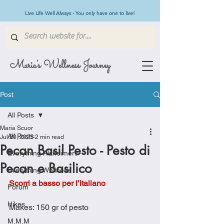
Live Life Well Always - You only have one to live!
Maria's Wellness Journey
Post
All Posts
Maria Scuor
All Posts
Jul 20, 2025
2 min read
Pecan Basil Pesto - Pesto di
Everything Alzheimers
Pecan e Basilico
Everything Wellness
Scorri a basso per l’italiano
Forum
Hikes
Makes: 150 gr of pesto
M.M.M