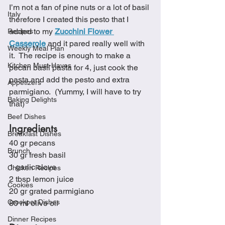
I’m not a fan of pine nuts or a lot of basil 
Italy
therefore I created this pesto that I 
added to my 
Zucchini Flower 
Recipes
Casserole
 and it pared really well with 
Weekly Meal Plan
it.  The recipe is enough to make a 
Kitchen Must-Haves
pecan basil pasta for 4, just cook the 
pasta and add the pesto and extra 
Appetizers
parmigiano.  (Yummy, I will have to try 
Baking Delights
that)
Beef Dishes
Ingredients
Breakfast Dishes
40 gr pecans
Brunch
30 gr fresh basil
1 garlic clove
Chicken Recipes
2 tbsp lemon juice
Cookies
20 gr grated parmigiano
Crockpot Dishes
80 ml olive oil
Dinner Recipes