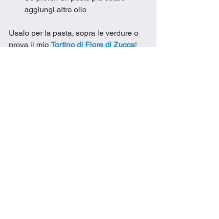
aggiungi altro olio
Usalo per la pasta, sopra le verdure o 
prova il mio 
Tortino di Fiore di Zucca
!
Nota
: questo può essere conservato in 
frigorifero in un contenitore ermetico 
per un massimo di cinque giorni, 
tuttavia copri la parte superiore del 
pesto con olio d'oliva per mantenerne il 
colore.  Può anche essere congelato 
fino a sei mesi
delicious
easy recipe
cooking
recipes
love to cook
ricetta facile
amo cucinare
delizioso
family favourite
ricette
cooking in italy
canadian cooking in italy
cheese
formaggio
pecan
pesto
kitchen basics
Recipes
Kitchen Must-Haves