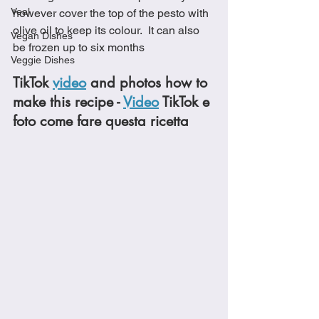
Veal
however cover the top of the pesto with 
olive oil to keep its colour.  It can also 
Vegan Dishes
be frozen up to six months
Veggie Dishes
TikTok 
video
 and photos how to 
make this recipe - 
Video
 TikTok e 
foto come fare questa ricetta