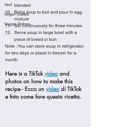
Veal
blended
Bring soup to boil and pour in egg 
Vegan Dishes
mixture
Veggie Dishes
Stir continuously for three minutes
Serve soup in large bowl with a 
piece of bread or bun
Note : You can store soup in refrigerator 
for two days or place in freezer for a 
month
Here is a TikTok 
video
 and 
photos on how to make this 
recipe - Ecco un 
video
 di TikTok 
e foto come fare questa ricetta.