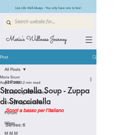
Live Life Well Always - You only have one to live!
Maria's Wellness Journey
Post
All Posts
Maria Scuor
All Posts
Aug 29, 2023
2 min read
Stracciatella Soup - Zuppa
Everything Alzheimers
di Stracciatella
Everything Wellness
Scorri a basso per l’italiano
Forum
Hikes
Serves: 6
M.M.M