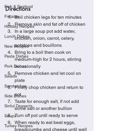
Fish & Seafood
Directions
Frittatas
Boil chicken legs for ten minutes
Remove skin and fat off of chicken
Holiday Recipes
In a large soup pot add water, 
Lunch Dishes
chicken, onion, carrot, celery, 
potatoes and bouillons 
New Recipes
Bring to a boil then cook on 
Pasta Dishes
medium-high for 2 hours, stirring 
occasionally
Pork Dishes
Remove chicken and let cool on 
Salads
plate
Sandwiches
Finely chop chicken and return to 
pot
Side Dishes
Taste for enough salt, if not add 
Sinful Desserts
some salt or another bullion
Turn off pot until ready to serve
Soups
When ready to eat beat eggs, 
Turkey Recipes
breadcrumbs and cheese until well 