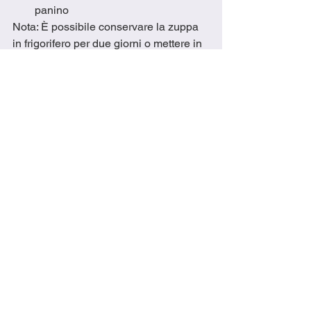
panino
Nota: È possibile conservare la zuppa 
in frigorifero per due giorni o mettere in 
congelatore per un mese
delicious
easy recipe
cooking
recipes
love to cook
ricetta facile
amo cucinare
enjoy
delizioso
learn to cook
cooking made easy
dinner
family favorites
cooking is fun
easy recipes
yummy
cooking in Italy
easy meals
meals
veggies
chicken
verdure
pollo
cucina italiana
soup
zuppa
stracciatella soup
stracciatella
zuppa di stracciatella
Recipes
Chicken Recipes
Dinner Recipes