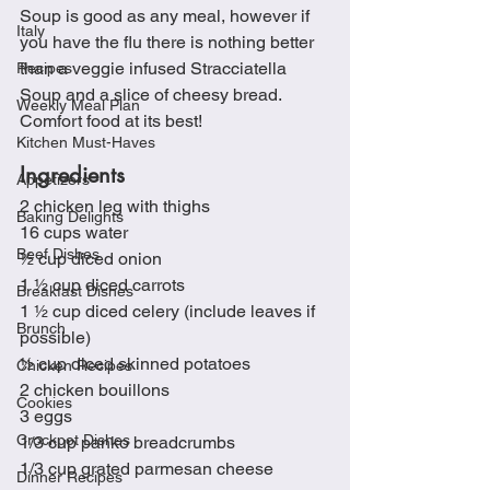
Soup is good as any meal, however if 
Italy
you have the flu there is nothing better 
than a veggie infused Stracciatella 
Recipes
Soup and a slice of cheesy bread.  
Weekly Meal Plan
Comfort food at its best!  
Kitchen Must-Haves
Ingredient
s 
Appetizers
2 chicken leg with thighs
Baking Delights
16 cups water
Beef Dishes
½ cup diced onion
1 ½ cup diced carrots  
Breakfast Dishes
1 ½ cup diced celery (include leaves if 
Brunch
possible)
½ cup diced skinned potatoes
Chicken Recipes
2 chicken bouillons 
Cookies
3 eggs
Crockpot Dishes
1/3 cup panko breadcrumbs
1/3 cup grated parmesan cheese
Dinner Recipes