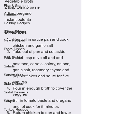
Vegetable broth
Fish & Seafood
2 tbsp tomato paste
1 tbsp oregano
Frittatas
Instant polenta
Holiday Recipes
Directions
Lunch Dishes
Heat oil in sauce pan and cook 
New Recipes
chicken and garlic salt 
Pasta Dishes
Take out of pan and set aside
Add 1 tbsp olive oil and add 
Pork Dishes
potatoes, carrots, celery, onions, 
Salads
garlic salt, rosemary, thyme and 
Sandwiches
pepper flakes and sauté for five 
minutes
Side Dishes
Pour in enough broth to cover the 
Sinful Desserts
veggies
Stir in tomato paste and oregano 
Soups
and let cook for 5 minutes
Turkey Recipes
Return chicken to pan and lower 