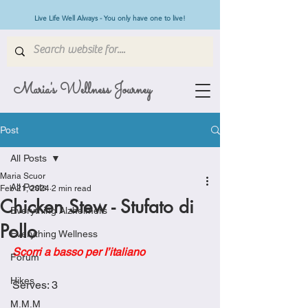
Live Life Well Always - You only have one to live!
Maria's Wellness Journey
Post
All Posts
Maria Scuor
All Posts
Feb 21, 2024
2 min read
Chicken Stew - Stufato di
Everything Alzheimers
Pollo
Everything Wellness
Scorri a basso per I’italiano
Forum
Hikes
Serves: 3
M.M.M