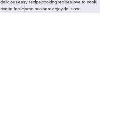
delicious
easy recipe
cooking
recipes
love to cook
ricetta facile
amo cucinare
enjoy
delizioso
learn to cook
cooking made easy
dinner
family favorites
family favourite
ricette
cooking in italy
cooking is fun
easy meals
cena
veggies
chicken
verdure
pollo
polenta
chicken stew
stufato di pollo
Recipes
Chicken Recipes
Dinner Recipes
See All
Recent Posts