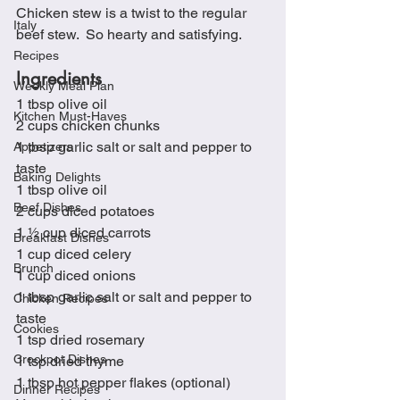
Chicken stew is a twist to the regular 
Italy
beef stew.  So hearty and satisfying. 
Recipes
Ingredients
Weekly Meal Plan
1 tbsp olive oil
Kitchen Must-Haves
2 cups chicken chunks
1 tbsp garlic salt or salt and pepper to 
Appetizers
taste
Baking Delights
1 tbsp olive oil
Beef Dishes
2 cups diced potatoes
1 ½ cup diced carrots
Breakfast Dishes
1 cup diced celery
Brunch
1 cup diced onions
1 tbsp garlic salt or salt and pepper to 
Chicken Recipes
taste
Cookies
1 tsp dried rosemary
Crockpot Dishes
1 tsp dried thyme
1 tbsp hot pepper flakes (optional)
Dinner Recipes