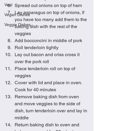
Veal
Spread out onions on top of ham
Lay asparagus on top of onions, if 
Vegan Dishes
you have too many add them to the 
Veggie Dishes
baking dish with the rest of the 
veggies
Add bocconcini in middle of pork
Roll tenderloin tightly
Lay out bacon and criss cross it 
over the pork roll
Place tenderloin roll on top of 
veggies
Cover with lid and place in oven.  
Cook for 40 minutes
Remove baking dish from oven 
and move veggies to the side of 
dish, turn tenderloin over and lay in 
middle
Return baking dish to oven and 