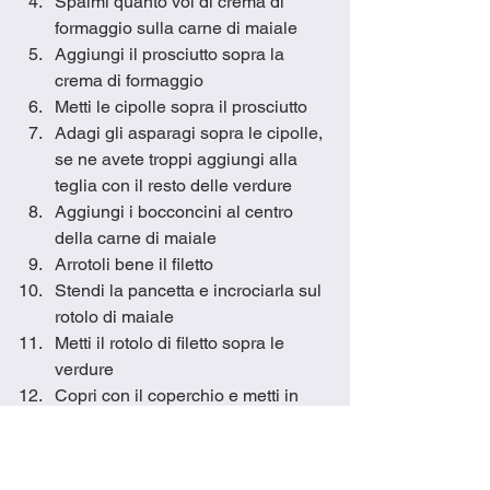
Spalmi quanto voi di crema di 
formaggio sulla carne di maiale
Aggiungi il prosciutto sopra la 
crema di formaggio
Metti le cipolle sopra il prosciutto
Adagi gli asparagi sopra le cipolle, 
se ne avete troppi aggiungi alla 
teglia con il resto delle verdure
Aggiungi i bocconcini al centro 
della carne di maiale
Arrotoli bene il filetto
Stendi la pancetta e incrociarla sul 
rotolo di maiale
Metti il rotolo di filetto sopra le 
verdure
Copri con il coperchio e metti in 
forno.  Cuoci per 40 minuti
Togli la teglia dal forno e sposti le 
verdure a lato del teglia, capovolgi 