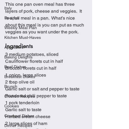
This one pan oven meal has three 
Italy
layers of pork, cheese and veggies.  It 
is a full meal in a pan.  What’s nice 
Recipes
about this meal is you can put as much 
Weekly Meal Plan
veggies as you want under the pork.
Kitchen Must-Haves
Ingredients
Appetizers
3 medium potatoes, sliced
Baking Delights
Cauliflower florets cut in half
Beef Dishes
Broccoli florets cut in half
1 onion, large slices
Breakfast Dishes
2 tbsp olive oil
Brunch
Garlic salt or salt and pepper to taste
Powdered chili pepper to taste
Chicken Recipes
1 pork tenderloin
Cookies
Garlic salt to taste
Crockpot Dishes
Herbed cream cheese
2 large slices of ham
Dinner Recipes