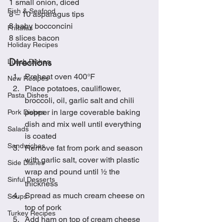
1 small onion, diced
Fish & Seafood
8 – 10 asparagus tips
8 baby bocconcini
Frittatas
8 slices bacon
Holiday Recipes
Directions
Lunch Dishes
Preheat oven 400°F
New Recipes
Place potatoes, cauliflower, 
Pasta Dishes
broccoli, oil, garlic salt and chili 
pepper in large coverable baking 
Pork Dishes
dish and mix well until everything 
Salads
is coated
Sandwiches
Remove fat from pork and season 
with garlic salt, cover with plastic 
Side Dishes
wrap and pound until ½ the 
Sinful Desserts
thickness
Spread as much cream cheese on 
Soups
top of pork
Turkey Recipes
Add ham on top of cream cheese