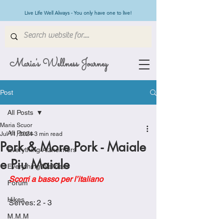
Live Life Well Always - You only have one to live!
Maria's Wellness Journey
Post
All Posts
Maria Scuor
All Posts
Jul 11, 2024
3 min read
Pork & More Pork - Maiale
Everything Alzheimers
e Piu Maiale
Everything Wellness
Scorri a basso per l’italiano
Forum
Hikes
Serves: 2 - 3
M.M.M